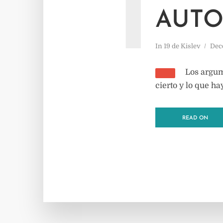
1
AUTO
In
19 de Kislev
Dec
Los argum
cierto y lo que h
READ ON