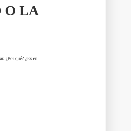
 O LA
tar. ¿Por qué? ¿Es en