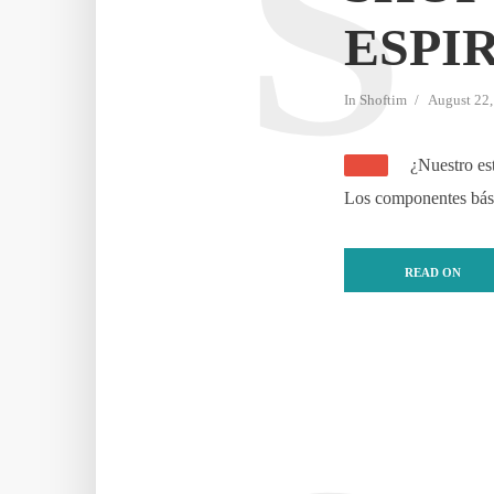
S
ESPI
In
Shoftim
August 22,
¿Nuestro est
Los componentes básic
READ ON