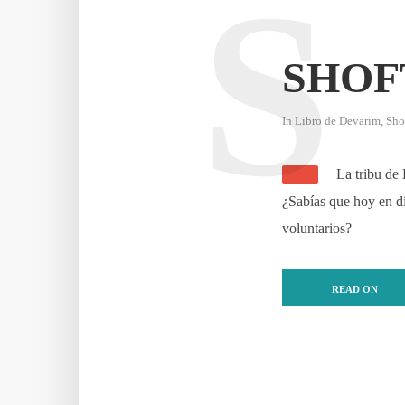
S
SHOF
In
Libro de Devarim
,
Sho
La tribu de 
¿Sabías que hoy en día
voluntarios?
READ ON