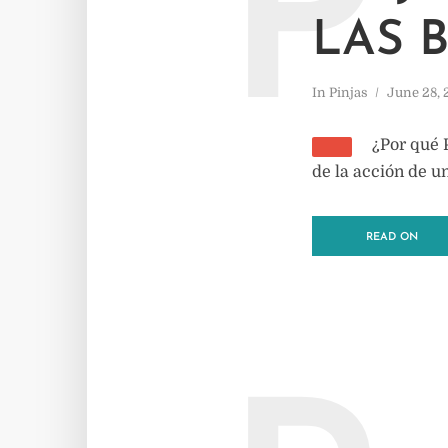
P
LAS 
In
Pinjas
June 28,
¿Por qué 
de la acción de u
READ ON