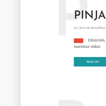
P
PINJA
In
Libro de Bamidbar
Intuición,
nuestras vidas.
READ ON