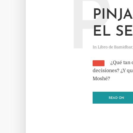
P
PINJ
EL S
In
Libro de Bamidbar
¿Qué tan 
decisiones? ¿Y qu
Moshé?
READ ON