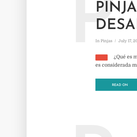
P
PINJ
DESA
In
Pinjas
July 17, 
¿Qué es má
es considerada má
READ ON