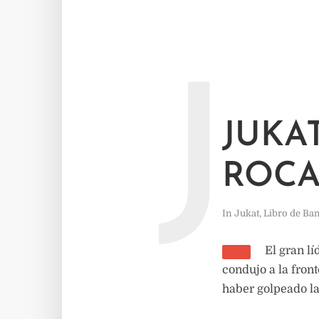
J
JUKA
ROCA
In
Jukat
,
Libro de Ba
El gran lí
condujo a la front
haber golpeado la