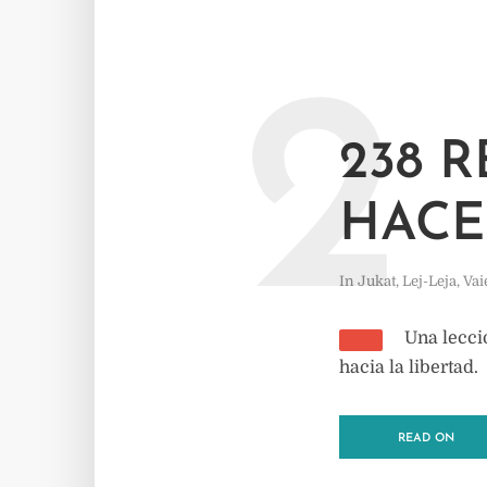
2
238 
HACE
In
Jukat
,
Lej-Leja
,
Vai
Una lecció
hacia la libertad.
READ ON