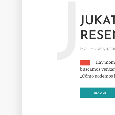
J
JUKA
RESE
In
Jukat
July 4, 20
Hay momen
buscamos venganza
¿Cómo podemos li
READ ON