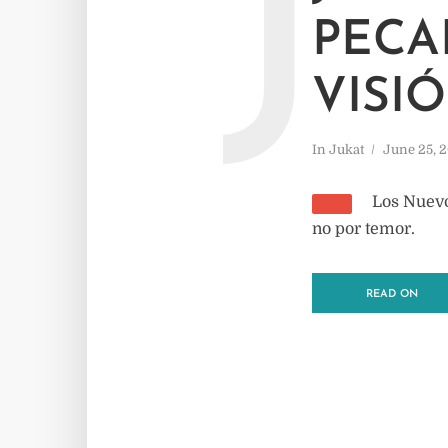
J
PECA
VISI
In
Jukat
June 25, 
Los Nuevo
no por temor.
READ ON