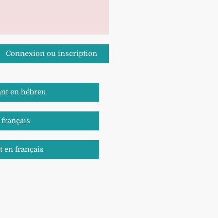
Connexion ou inscription
ant en hébreu
n français
 en français