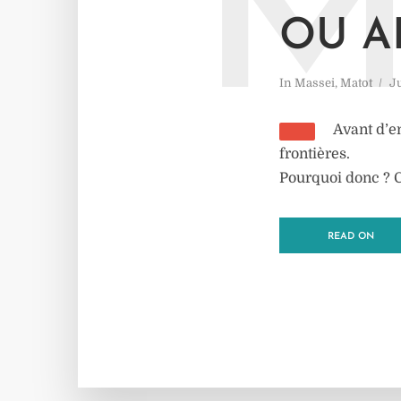
OU A
In
Massei
,
Matot
Ju
Avant d’en
frontières.
Pourquoi donc ? C
READ ON