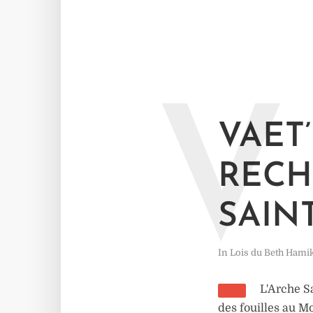
V
VAET
RECH
SAIN
In
Lois du Beth Hami
L'Arche Sa
des fouilles au M