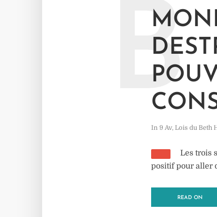
B
MOND
DEST
POUV
CONS
In
9 Av
,
Lois du Beth
Les trois 
positif pour aller
READ ON