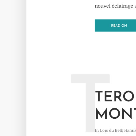
nouvel éclairage 
READ ON
T
TERO
MONT
In
Lois du Beth Hami