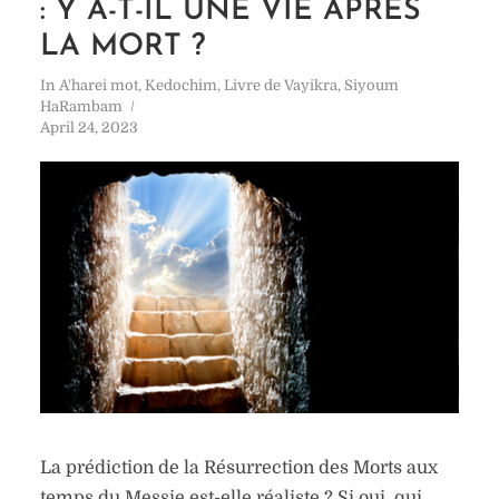
: Y A-T-IL UNE VIE APRÈS
LA MORT ?
In
A'harei mot
,
Kedochim
,
Livre de Vayikra
,
Siyoum
HaRambam
April 24, 2023
La prédiction de la Résurrection des Morts aux
temps du Messie est-elle réaliste ? Si oui, qui