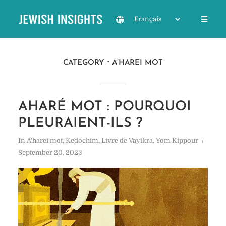
CATEGORY
A’HAREI MOT
AHARÉ MOT : POURQUOI
PLEURAIENT-ILS ?
In
A'harei mot
,
Kedochim
,
Livre de Vayikra
,
Yom Kippour
September 20, 2023