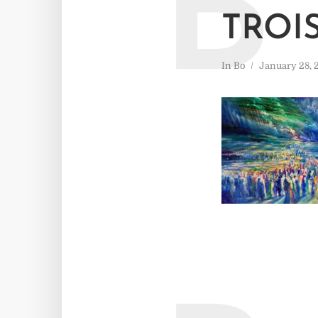
B
TROI
In
Bo
January 28, 