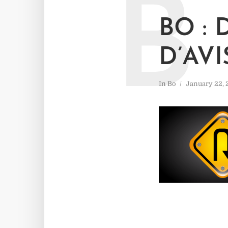
B
BO : 
D’AVI
In
Bo
January 22,