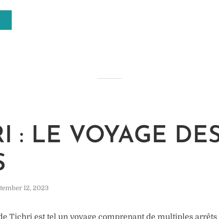
I : LE VOYAGE DE
S
tember 12, 2023
de Tichri est tel un voyage comprenant de multiples arrêts 