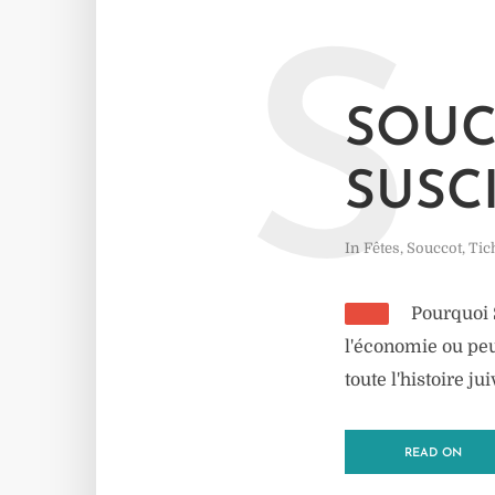
S
SOUC
SUSCI
In
Fêtes
,
Souccot
,
Tic
Pourquoi S
l'économie ou peu
toute l'histoire ju
READ ON