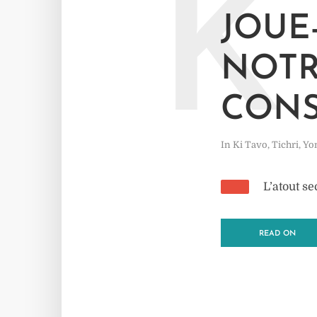
K
JOUE
NOTR
CONS
In
Ki Tavo
,
Tichri
,
Yo
L’atout se
READ ON