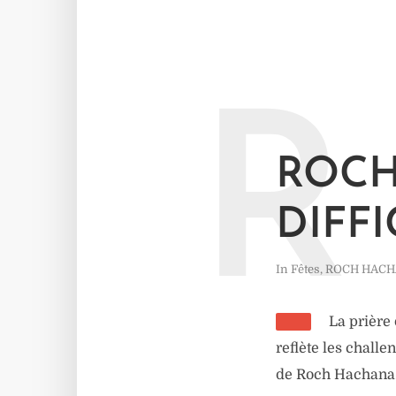
R
ROCH
DIFF
In
Fêtes
,
ROCH HAC
La prière
reflète les chall
de Roch Hachana