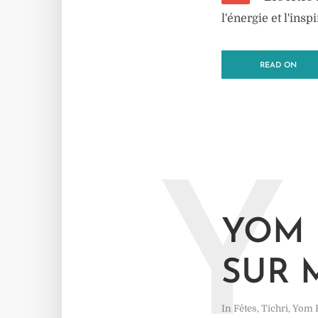
l'énergie et l'ins
READ ON
Y
YOM 
SUR 
In
Fêtes
,
Tichri
,
Yom 