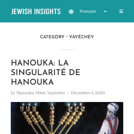
CATEGORY
VAYÉCHEV
HANOUKA: LA
SINGULARITÉ DE
HANOUKA
In
'Hanouka
,
Fêtes
,
Vayéchev
December 5, 2023