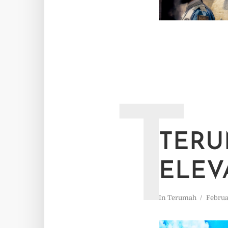
T
TERU
ELEV
In
Terumah
Februa