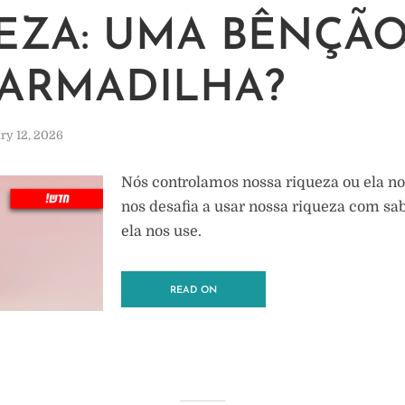
EZA: UMA BÊNÇÃ
ARMADILHA?
ry 12, 2026
Nós controlamos nossa riqueza ou ela no
nos desafia a usar nossa riqueza com sa
ela nos use.
READ ON