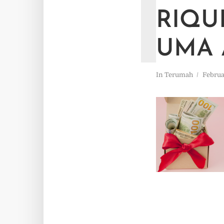
T
RIQU
UMA 
In
Terumah
Februa