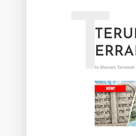
T
TERU
ERRA
In
Shavuot
,
Terumah