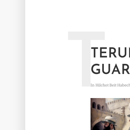
T
TERU
GUAR
In
Hilchot Beit Habec