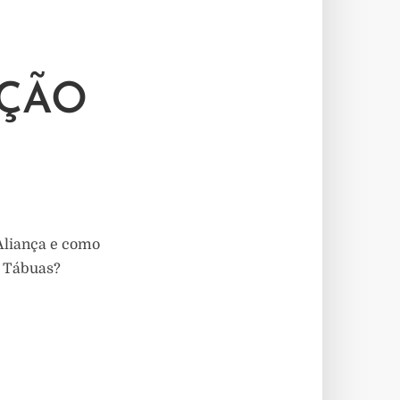
IÇÃO
Aliança e como
s Tábuas?