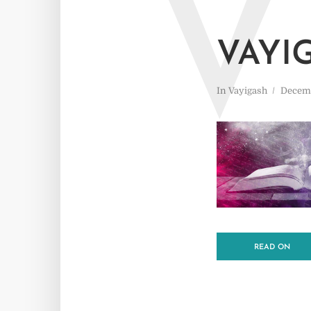
V
VAYI
In
Vayigash
Decemb
READ ON