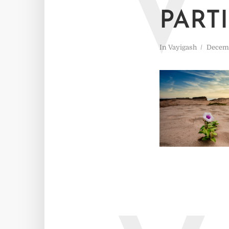
V
PART
In
Vayigash
Decemb