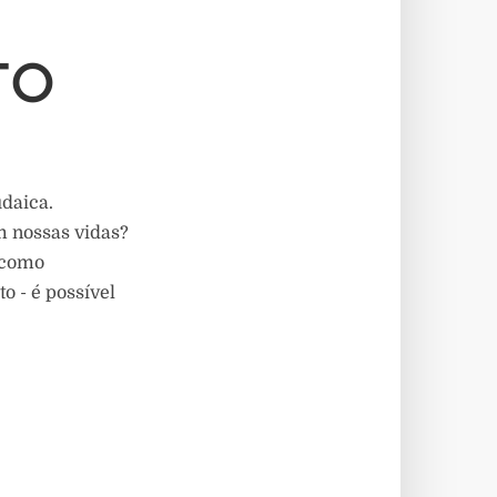
TO
udaica.
m nossas vidas?
 como
o - é possível