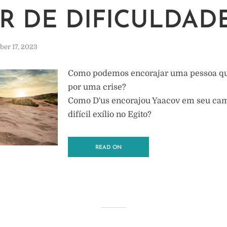
IR DE DIFICULDAD
er 17, 2023
Como podemos encorajar uma pessoa qu
por uma crise?
Como D'us encorajou Yaacov em seu ca
difícil exílio no Egito?
READ ON