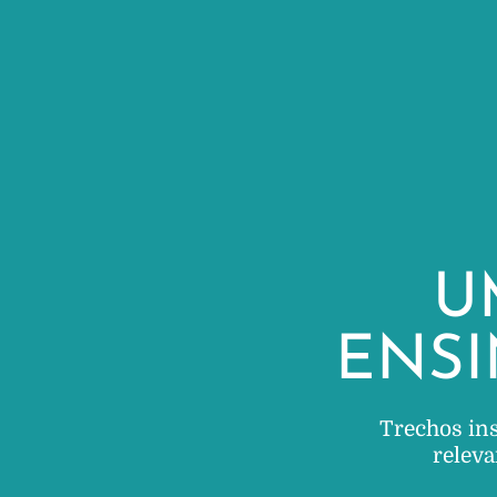
U
ENS
Trechos in
releva