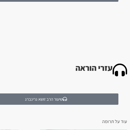
עזרי הוראה
שיעור הרב זושא גרינברג
עוד על
תרומה