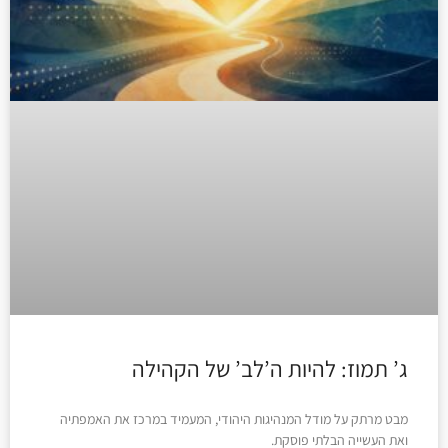
ג’ תמוז: להיות ה’לב’ של הקהילה
מבט מרתק על מודל המנהיגות היהודי, המעמיד במרכז את האמפתיה
ואת העשייה הבלתי פוסקת.