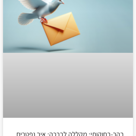
בהר-בחוקותי: מקללה לברכה: איך נפטרים