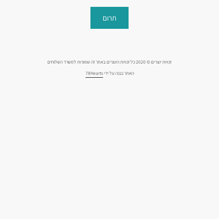
תרום
זכויות יוצרים © 2020 כל זכויות היוצרים באתר זה שמורות למשרד השלוחים
האתר נבנה על ידי
78Hearts