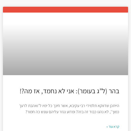
בהר (ל”ג בעומר): אני לא נחמד, אז מה?!
הייתכן שדווקא תלמידי רבי עקיבא, אשר חינך כל ימיו ל״ואהבת לרעך
כמוך״, לא נהגו כבוד זה בזה? ומדוע נגזר עליהם עונש כה חמור?
קרא עוד »