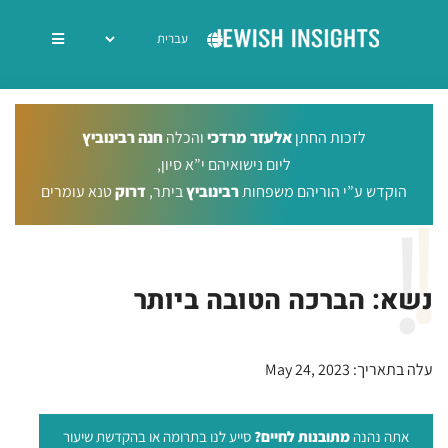
לזכות החתן
אלעזר מרדכי
והכלה
חנה רבינוביץ
ליום נישואיהם י”א סיון
,
הוקדש ע”י הוריהם משפחות
רבינוביץ
ביתר,
דרוק
טנא עומרים
נשא: הברכה הטובה ביותר
עלה בתאריך: May 24, 2023
אתה נהנה
מתובנות לחיים?
סייע לנו בתרומה או בהקדשת שיעור