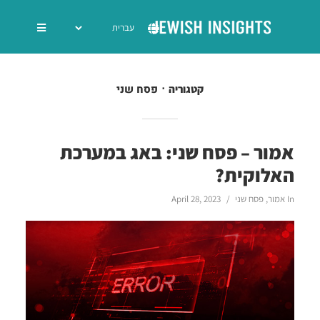
פסח שני
קטגוריה
אמור – פסח שני: באג במערכת
האלוקית?
In
אמור
,
פסח שני
April 28, 2023