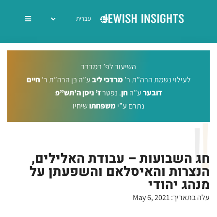
השיעור לפ’ במדבר
לעילוי נשמת הרה”ת ר’
מרדכי ליב
ע”ה בן הרה”ת ר’
חיים
דובער
ע”ה
חן
. נפטר
ז’ ניסן ה’תש”פ
נתרם ע”י
משפחתו
שיחיו
חג השבועות – עבודת האלילים,
הנצרות והאיסלאם והשפעתן על
מנהג יהודי
עלה בתאריך: May 6, 2021