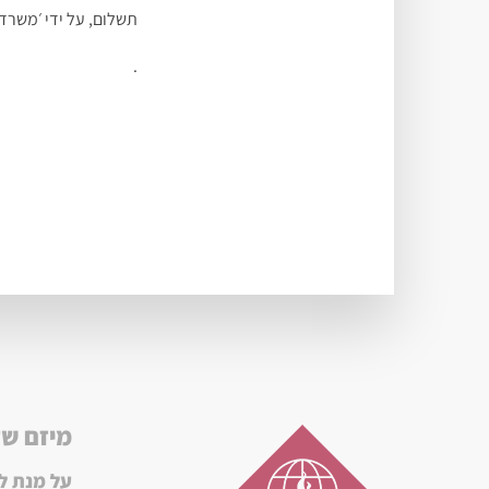
תשלום, על ידי ׳משרד 
.
מיזם ש
על מנת ל