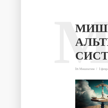
МИШ
АЛЬТ
СИСТ
In
Мишпатим
1 февр