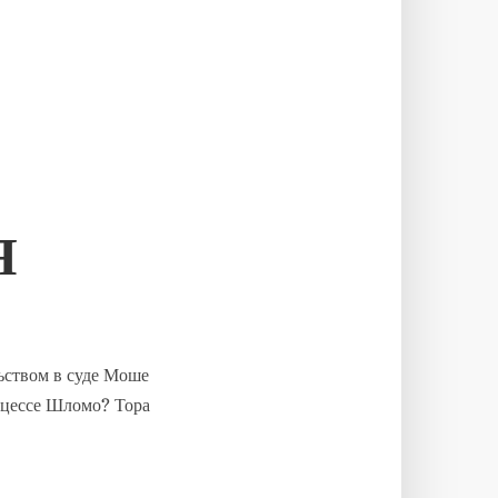
Я
ьством в суде Моше
роцессе Шломо? Тора