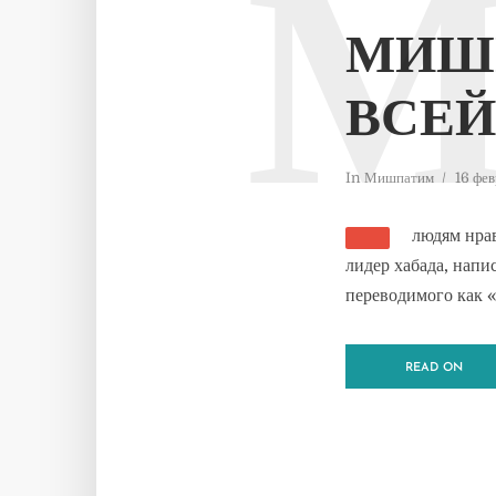
МИШ
ВСЕЙ
In
Мишпатим
16 фе
людям нрав
лидер хабада, напи
переводимого как «
READ ON