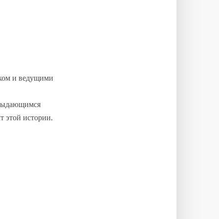
ком и ведущими
 выдающимся
т этой истории.