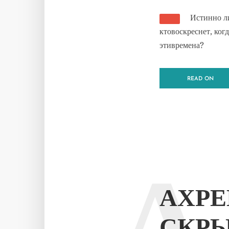
Истинно л
ктовоскреснет, ког
этивремена?
READ ON
АХРЕ