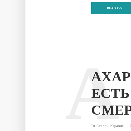
READ ON
А
АХАР
ЕСТЬ
СМЕР
In
Ахарэй
,
Кдошим