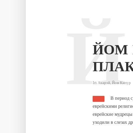
Й
ЙОМ 
ПЛАК
In
Ахарэй
,
Йом Кипур
В период 
еврейскими религио
еврейские мудрецы 
уходили в слезах д