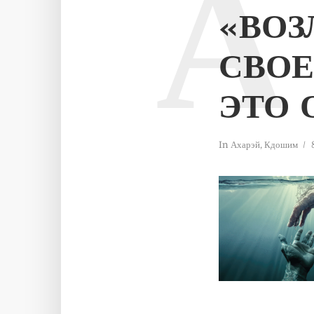
А
«ВО
СВОЕ
ЭТО 
In
Ахарэй
,
Кдошим