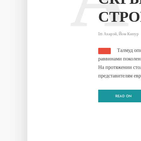
А
СКР
СТРО
In
Ахарэй
,
Йом Кипур
Талмуд оп
раввинами поколен
На протяжении сто
представителям евр
READ ON