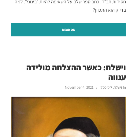
חסידות חב״ד, כתב ספר שלם על השאיפה להיות ״בינוני״. למה
בדיוק הוא התכוון?
READ ON
וישלח: כאשר ההצלחה מולידה
ענווה
In
וישלח
,
י״ט כסלו
November 4, 2021