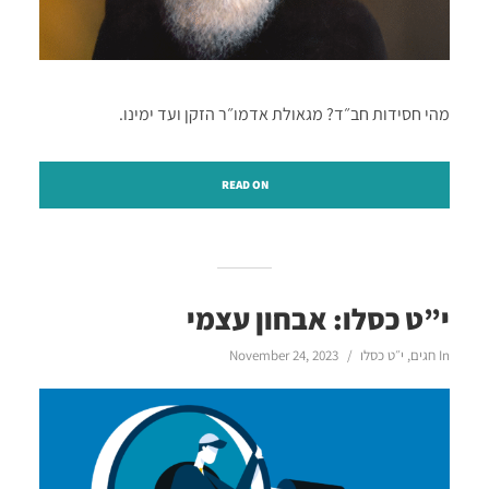
מהי חסידות חב״ד? מגאולת אדמו״ר הזקן ועד ימינו.
READ ON
י”ט כסלו: אבחון עצמי
In
חגים
,
י״ט כסלו
November 24, 2023