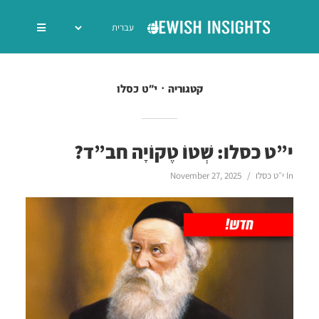
י״ט כסלו
קטגוריה
י”ט כסלו: שְׁטוֹ טֶקוֹיָה חב”ד?
In
י״ט כסלו
November 27, 2025