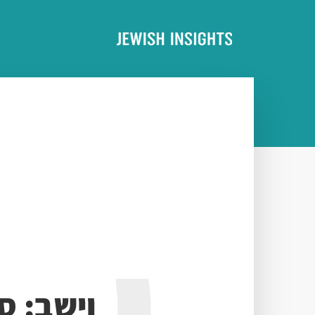
וישב: ס