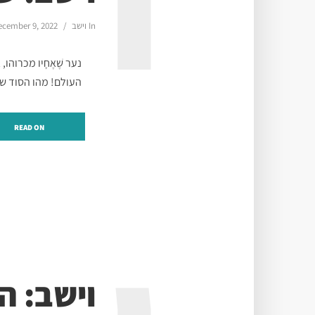
ו
In
וישב
ecember 9, 2022
נער שֶׁאֶחָיו מכרוה
העולם! מהו הסוד של
READ ON
וישב: 