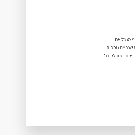
סף מנצל את
שנתיים נוספות.
יטחון מוחלט בה’.