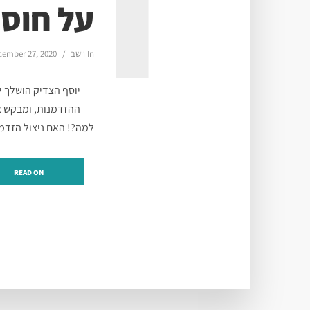
ו
על חוסר
In
וישב
cember 27, 2020
יוסף הצדיק הושלך ל
ההזדמנות, ומבקש א
למה?! האם ניצול הזדמנ
READ ON