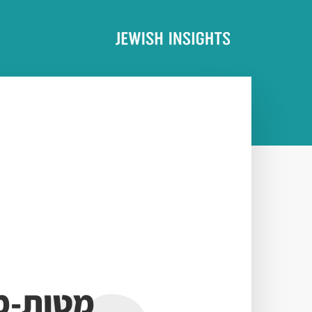
מטות-מ